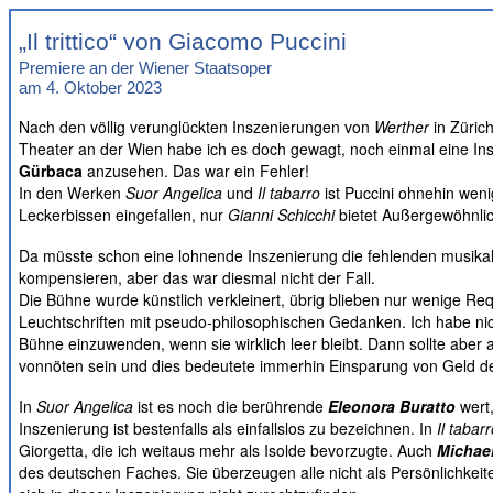
„Il
trittico
“ von Giacomo Puccini
Premiere an der Wiener Staatsoper
am 4. Oktober 2023
Nach den völlig verunglückten Inszenierungen von
Werther
in Züric
Theater an der Wien habe ich es doch gewagt, noch einmal eine I
Gürbaca
anzusehen. Das war ein Fehler!
In den Werken
Suor
Angelica
und
Il
tabarro
ist Puccini ohnehin wen
Leckerbissen eingefallen, nur
Gianni
Schicchi
bietet Außergewöhnli
Da müsste schon eine lohnende Inszenierung die fehlenden musik
kompensieren, aber das war diesmal nicht der Fall.
Die Bühne wurde künstlich verkleinert, übrig blieben nur wenige Req
Leuchtschriften mit pseudo-philosophischen Gedanken. Ich habe nic
Bühne einzuwenden, wenn sie wirklich leer bleibt. Dann sollte aber
vonnöten sein und dies bedeutete immerhin Einsparung von Geld de
In
Suor
Angelica
ist es noch die berührende
Eleonora
Buratto
wert
Inszenierung ist bestenfalls als einfallslos zu bezeichnen. In
Il
tabarr
Giorgetta
, die ich weitaus mehr als Isolde bevorzugte. Auch
Michael
des deutschen Faches. Sie überzeugen alle nicht als Persönlichkeit