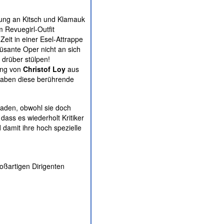
lung an Kitsch und Klamauk
m Revuegirl-Outfit
eit in einer Esel-Attrappe
üsante Oper nicht an sich
drüber stülpen!
ung von
Christof Loy
aus
 haben diese berührende
laden, obwohl sie doch
dass es wiederholt Kritiker
 damit ihre hoch spezielle
oßartigen Dirigenten