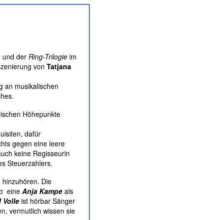
h und der
Ring-Trilogie
im
nszenierung von
Tatjana
ig an musikalischen
ches.
alischen Höhepunkte
uisiten, dafür
hts gegen eine leere
 auch keine Regisseurin
s Steuerzahlers.
, hinzuhören. Die
o
eine
Anja Kampe
als
 Volle
ist hörbar Sänger
en, vermutlich wissen sie