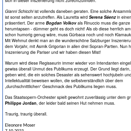
sich in dieser Inszenierung nicht zurechtzufinden.
Gianni
Schicchi
ist vollends daneben geraten. Eine solche Ansamm
ist sonst selten anzutreffen. Als
Lauretta
wird
Serena Sáenz
in eine
präsentiert. Der arme
Bogdan Volkov
als
Rinuccio
muss die ganze Z
herumtapsen - dümmer geht es doch nicht! Als ob diese herrlich am
schon humorig genug wäre, muss
Gürbaca
noch und noch Klamauk 
Mit Wehmut denkt man an die wunderschöne Salzburger Inszenier
dem Vorjahr, mit
Asmik
Grigorian in allen drei Sopran-Partien. Nun
Inszenierung die Pariser und wir haben diesen Mist!
Warum wird diese Regisseurin immer wieder von Intendanten einge
gewiss überall Unmut des Publikums erzeugt. Der Grund liegt darin, 
geben wird, die ein solches Desaster als sehenswert hochjubeln und
Intellektualität beweisen wollen, die selbstverständlich über dem
„durchschnittlichen“ Geschmack des Publikums liegen muss.
Das Staatsopern-Orchester spielt gewohnt zuverlässig unter dem gr
Philippe Jordan
, der leider bald seinen Hut nehmen muss.
Traurig, traurig überall.
Eleonore Moser