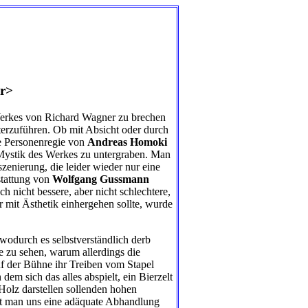
er>
 Werkes von Richard Wagner zu brechen
terzuführen. Ob mit Absicht oder durch
e Personenregie von
Andreas Homoki
 Mystik des Werkes zu untergraben. Man
zenierung, die leider wieder nur eine
stattung von
Wolfgang Gussmann
 nicht bessere, aber nicht schlechtere,
 mit Ästhetik einhergehen sollte, wurde
odurch es selbstverständlich derb
e zu sehen, warum allerdings die
f der Bühne ihr Treiben vom Stapel
 dem sich das alles abspielt, ein Bierzelt
 Holz darstellen sollenden hohen
st man uns eine adäquate Abhandlung