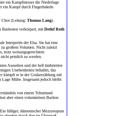
hier ein Kampfmesser die Niederlage
er ein Kampf durch Fingerhakeln
r Chor (Leitung:
Thomas
Lang
).
n Baritonen verkörpert, mit
Detlef Roth
eale Interpretin der Elsa. Sie hat eine
n zu großem Volumen. Nicht zuletzt
 es, trotz weisungsgerechtem
nicht peinlich zu werden.
ten Aussehen und der hell timbrierten
einigen Unebenheiten behaftet, das
r kämpft er in der Gralserzählung mit
 Lage Mühe. Insgesamt jedoch bleibt
 Verständnis von einem Telramund
 lässt aber einen voluminösen Bariton
 Ein fülliger, dämonischer Mezzosopran
t sie ohnehin durch ihre im Übermaß