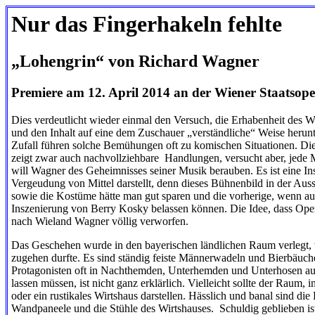
Nur das Fingerhakeln fehlte
„Lohengrin“ von Richard Wagner
Premiere am 12. April 2014 an der Wiener Staatsop
Dies verdeutlicht wieder einmal den Versuch, die Erhabenheit des
und den Inhalt auf eine dem Zuschauer „verständliche“ Weise herun
Zufall führen solche Bemühungen oft zu komischen Situationen. Di
zeigt zwar auch nachvollziehbare
Handlungen, versucht aber, jede
will Wagner des Geheimnisses seiner Musik berauben. Es ist eine Ins
Vergeudung von Mittel darstellt, denn dieses Bühnenbild in der Aus
sowie die Kostüme hätte man gut sparen und die vorherige, wenn auch
Inszenierung von Berry Kosky belassen können. Die Idee, dass Oper
nach Wieland Wagner völlig verworfen.
Das Geschehen wurde in den bayerischen ländlichen Raum verlegt, w
zugehen durfte. Es sind ständig feiste Männerwadeln und Bierbäuch
Protagonisten oft in Nachthemden, Unterhemden und Unterhosen au
lassen müssen, ist nicht ganz erklärlich. Vielleicht sollte der Raum, in
oder ein rustikales Wirtshaus darstellen. Hässlich und banal sind die
Wandpaneele und die Stühle des Wirtshauses.
Schuldig geblieben i