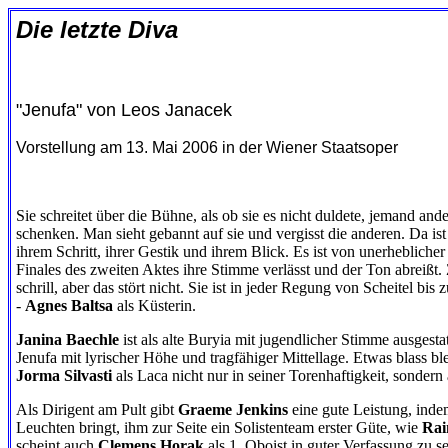
Die letzte Diva
"Jenufa" von Leos Janacek
Vorstellung am 13. Mai 2006 in der Wiener Staatsoper
Sie schreitet über die Bühne, als ob sie es nicht duldete, jemand an
schenken. Man sieht gebannt auf sie und vergisst die anderen. Da ist
ihrem Schritt, ihrer Gestik und ihrem Blick. Es ist von unerhebliche
Finales des zweiten Aktes ihre Stimme verlässt und der Ton abreißt.
schrill, aber das stört nicht. Sie ist in jeder Regung von Scheitel bis 
-
Agnes Baltsa
als Küsterin.
Janina Baechle
ist als alte Buryia mit jugendlicher Stimme ausgesta
Jenufa mit lyrischer Höhe und tragfähiger Mittellage. Etwas blass bl
Jorma
Silvasti
als Laca nicht nur in seiner Torenhaftigkeit, sonder
Als Dirigent am Pult gibt
Graeme Jenkins
eine gute Leistung, inde
Leuchten bringt, ihm zur Seite ein Solistenteam erster Güte, wie
Rai
scheint auch
Clemens Horak
als 1. Oboist in guter Verfassung zu se