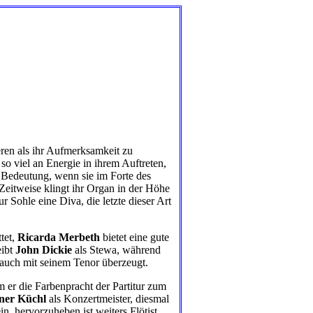
deren als ihr Aufmerksamkeit zu
 so viel an Energie in ihrem Auftreten,
r Bedeutung, wenn sie im Forte des
 Zeitweise klingt ihr Organ in der Höhe
zur Sohle eine Diva, die letzte dieser Art
ttet,
Ricarda Merbeth
bietet eine gute
eibt
John Dickie
als Stewa, während
n auch mit seinem Tenor überzeugt.
m er die Farbenpracht der Partitur zum
ner Küchl
als Konzertmeister, diesmal
in, hervorzuheben ist weiters Flötist